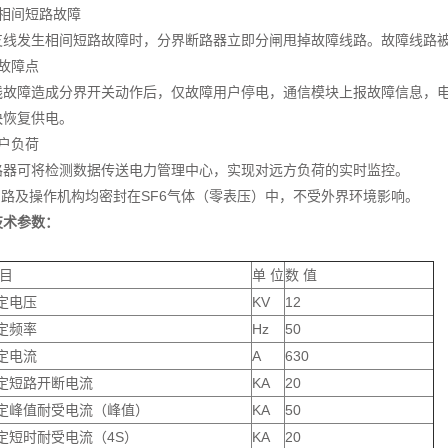
相间短路故障
支线发生相间短路故障时，
分界断路器立即分闸甩掉故障线路。故障线路
故障点
线故障造成
分界开关动作后，仅
故障
用户停电，
通信模块
上报故障信息，
快
恢复供电。
户负荷
路器可将检测数据传送电力管理中心，实现对远方负荷的实时监控。
路及操作机构均密封在SF6气体（零表压）中，不受外界环境影响。
技术参数：
 目
单 位
数 值
定电压
KV
12
定频率
Hz
50
定电流
A
630
定短路开断电流
KA
20
定峰值耐受电流（峰值）
KA
50
定短时耐受电流（4S
）
KA
20