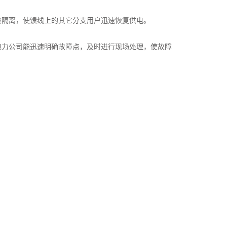
被隔离，使馈线上的其它分支用户迅速恢复供电。
电力公司能迅速明确故
障
点，及时进行现场处理，使故障