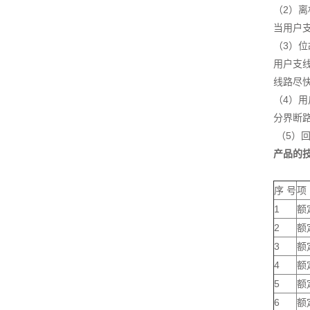
（2
）
离
当用户
（3
）位
用户支
线路尽
（4
）用
分界断
（5
）回
产品的
序 号
项
1
额
2
额
3
额
4
额
5
额
6
额