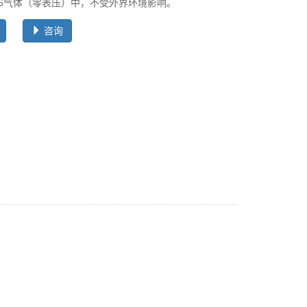
F6气体（零表压）中，不受外界环境影响。
咨询