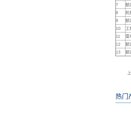
7
额
8
机
9
额
10
工
11
雷
12
额
13
额
热门