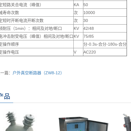
定短路关合电流（峰值）
KA
50
械寿命次数
次
10000
定短时开断电流开断次数
次
30
频耐压（1min
）：相间及对地/断口
KV
42/48
电冲击耐受电压（峰值）相间及对地/
断口
KV
75/85
定操作顺序
分-0.3s-
合分-180s-合分
定操作电压
V
AC220
上一篇：
户外真空断路器（ZW8-12）
产品